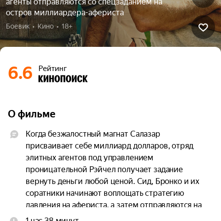
агенты отправляются со спецзаданием на
остров миллиардера-афериста
Боевик  •  Кино  •  18+
6.6
Рейтинг
О фильме
Когда безжалостный магнат Салазар 
присваивает себе миллиард долларов, отряд 
элитных агентов под управлением 
проницательной Рэйчел получает задание 
вернуть деньги любой ценой. Сид, Бронко и их 
соратники начинают воплощать стратегию 
давления на афериста, а затем отправляются на 
остров Салазара, где проявляют все свои навыки 
1 час 38 минут