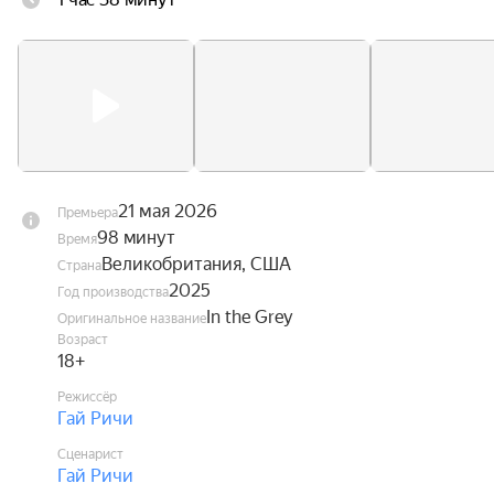
обращения с оружием и взрывчаткой. Однако 
внезапно ситуация выходит из-под контроля.
21 мая 2026
Премьера
98 минут
Время
Великобритания, США
Страна
2025
Год производства
In the Grey
Оригинальное название
Возраст
18+
Режиссёр
Гай Ричи
Сценарист
Гай Ричи