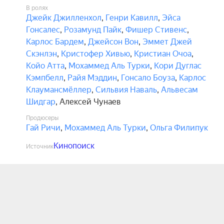
В ролях
Джейк Джилленхол
,
Генри Кавилл
,
Эйса
Гонсалес
,
Розамунд Пайк
,
Фишер Стивенс
,
Карлос Бардем
,
Джейсон Вон
,
Эммет Джей
Скэнлэн
,
Кристофер Хивью
,
Кристиан Очоа
,
Койо Атта
,
Мохаммед Аль Турки
,
Кори Дуглас
Кэмпбелл
,
Райя Мэддин
,
Гонсало Боуза
,
Карлос
Клаумансмёллер
,
Сильвия Наваль
,
Альвесам
Шидгар
,
Алексей Чунаев
Продюсеры
Гай Ричи
,
Мохаммед Аль Турки
,
Ольга Филипук
Кинопоиск
Источник