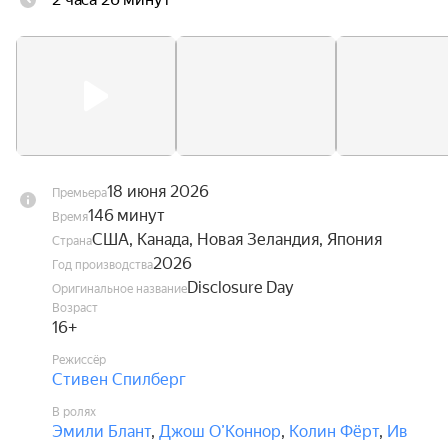
айналған режиссер Стивен Спилбергтен — осы 
жаздың ең жұмбақ әрі көптен күткен 
фантастикалық триллері. Эмили Блант пен 
Джош О’Коннор адамзат түсіндіру мүмкін емес 
құбылыспен бетпе-бет келетін оқиғада.
18 июня 2026
Премьера
146 минут
Время
США, Канада, Новая Зеландия, Япония
Страна
2026
Год производства
Disclosure Day
Оригинальное название
Возраст
16+
Режиссёр
Стивен Спилберг
В ролях
Эмили Блант
,
Джош О’Коннор
,
Колин Фёрт
,
Ив