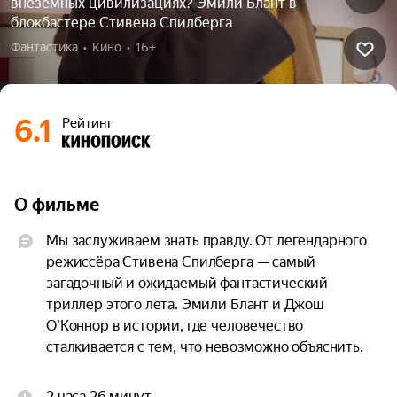
внеземных цивилизациях? Эмили Блант в
блокбастере Стивена Спилберга
Фантастика  •  Кино  •  16+
6.1
Рейтинг
О фильме
Мы заслуживаем знать правду. От легендарного 
режиссёра Стивена Спилберга — самый 
загадочный и ожидаемый фантастический 
триллер этого лета. Эмили Блант и Джош 
О’Коннор в истории, где человечество 
сталкивается с тем, что невозможно объяснить.

Біз шындықты білуге лайықпыз. Аты аңызға 
2 часа 26 минут