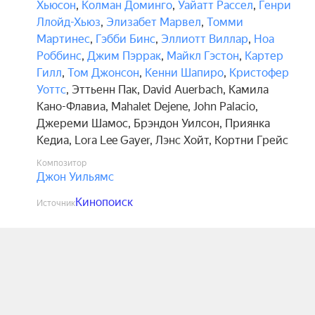
Хьюсон
,
Колман Доминго
,
Уайатт Рассел
,
Генри
Ллойд-Хьюз
,
Элизабет Марвел
,
Томми
Мартинес
,
Гэбби Бинс
,
Эллиотт Виллар
,
Ноа
Роббинс
,
Джим Пэррак
,
Майкл Гэстон
,
Картер
Гилл
,
Том Джонсон
,
Кенни Шапиро
,
Кристофер
Уоттс
,
Эттьенн Пак
,
David Auerbach
,
Камила
Кано-Флавиа
,
Mahalet Dejene
,
John Palacio
,
Джереми Шамос
,
Брэндон Уилсон
,
Приянка
Кедиа
,
Lora Lee Gayer
,
Лэнс Хойт
,
Кортни Грейс
Композитор
Джон Уильямс
Кинопоиск
Источник