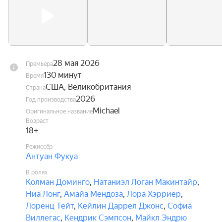
28 мая 2026
Премьера
130 минут
Время
США, Великобритания
Страна
2026
Год производства
Michael
Оригинальное название
Возраст
18+
Режиссёр
Антуан Фукуа
В ролях
Колман Доминго
,
Натаниэл Логан Макинтайр
,
Ниа Лонг
,
Амайа Мендоза
,
Лора Хэрриер
,
Лоренц Тейт
,
Кейлин Даррел Джонс
,
Софиа
Виллегас
,
Кендрик Сэмпсон
,
Майкл Эндрю