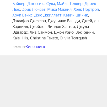
Бэйкер
,
Джессика Сула
,
Майлз Теллер
,
Дерек
Люк
,
Эрик Люнсет
,
Мика Макнил
,
Хэнк Нортроп
,
Хоуп Бэнкс
,
Джо Джиллетт
,
Кевин Шиник
,
Джаафар Джексон
,
Джулиано Вальди
,
Джейден
Харвилл
,
Джейлен Линдон Хантер
,
Джуда
Эдвардс
,
Лив Саймон
,
Джон Рэйб
,
Зэк Кенни
,
Kale Hills
,
Christine Fekete
,
Oliviia Tcargush
Кинопоиск
Источник