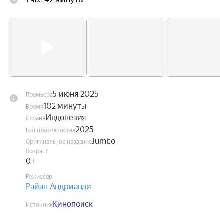
новые друзья отправятся в головокружительное 
приключение, в ходе которого им предстоит 
обрести веру в себя и почувствовать вкус 
настоящей победы.
5 июня 2025
Премьера
102 минуты
Время
Индонезия
Страна
2025
Год производства
Jumbo
Оригинальное название
Возраст
0+
Режиссёр
Райан Андрианди
Кинопоиск
Источник