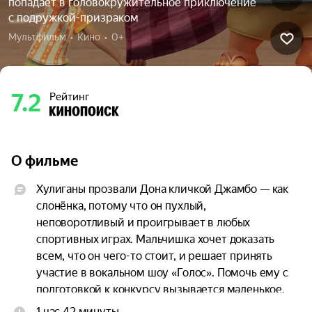
попадает в головокружительное приключение
с подружкой-призраком
Мультфильм  •  Кино  •  0+
7.2
Рейтинг
О фильме
Хулиганы прозвали Дона кличкой Джамбо — как 
слонёнка, потому что он пухлый, 
неповоротливый и проигрывает в любых 
спортивных играх. Мальчишка хочет доказать 
всем, что он чего-то стоит, и решает принять 
участие в вокальном шоу «Голос». Помочь ему с 
подготовкой к конкурсу вызывается маленькое, 
но обаятельное привидение Мэри. Вместе 
1 час 42 минуты