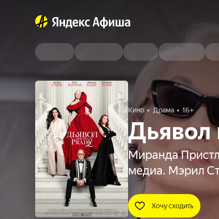
Кино
Драма
16+
Дьявол 
Миранда Пристл
медиа. Мэрил Ст
Хочу сходить