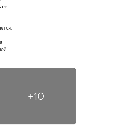
 её 
тся. 
 
ой 
+10