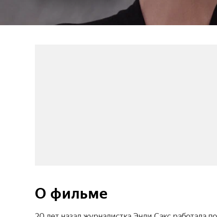
О фильме
20 лет назад журналистка Энди Сакс работала 