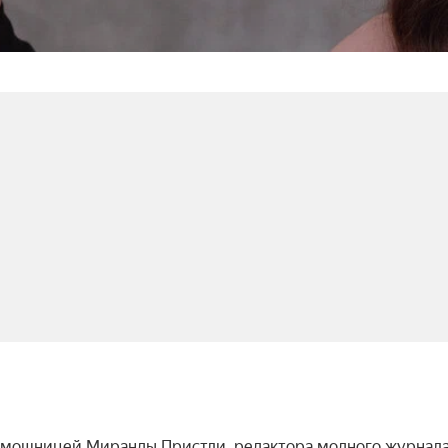
помощницей Миранды Пристли, редактора модного журнала