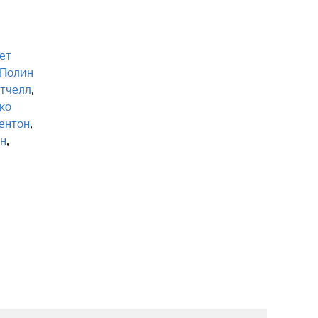
ет
Полин
тчелл
,
ко
Бентон
,
ан
,