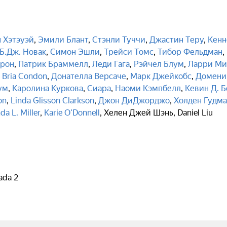
 Хэтэуэй
,
Эмили Блант
,
Стэнли Туччи
,
Джастин Теру
,
Кенн
Б.Дж. Новак
,
Симон Эшли
,
Трейси Томс
,
Тибор Фельдман
,
ирон
,
Патрик Браммелл
,
Леди Гага
,
Рэйчел Блум
,
Ларри Ми
,
Bria Condon
,
Донателла Версаче
,
Марк Джейкобс
,
Домени
ум
,
Каролина Куркова
,
Сиара
,
Наоми Кэмпбелл
,
Кевин Д. 
on
,
Linda Glisson Clarkson
,
Джон ДиДжорджо
,
Холден Гудм
a L. Miller
,
Karie O'Donnell
,
Хелен Джей Шэнь
,
Daniel Liu
ada 2