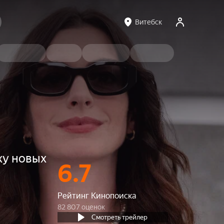
Витебск
ху новых
6.7
Рейтинг Кинопоиска
82 807 оценок
Смотреть трейлер