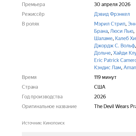
Премьера
30 апреля 2026
Режиссёр
Дэвид Фрэнкел
В ролях
Мэрил Стрип
,
Энн
Брана
,
Люси Лью
,
Шаламе
,
Калеб Х
Джордж С. Вольф
Дольче
,
Хайди Кл
Eric Patrick Camer
Кэндис Лам
,
Amand
Время
119 минут
Страна
США
Год производства
2026
Оригинальное название
The Devil Wears Pr
Источник
Кинопоиск