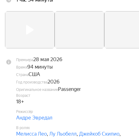
28 мая 2026
Премьера
94 минуты
Время
США
Страна
2026
Год производства
Passenger
Оригинальное название
Возраст
18+
Режиссёр
Андре Эвредал
В ролях
Мелисса Лео
,
Лу Льобелл
,
Джейкоб Скипио
,