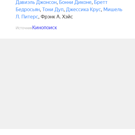
Давиэль Джонсон
,
Бонни Диконе
,
Бретт
Бедросьян
,
Тони Дуп
,
Джессика Крус
,
Мишель
Л. Питерс
,
Фрэнк А. Хэйс
Кинопоиск
Источник