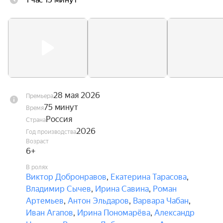
28 мая 2026
Премьера
75 минут
Время
Россия
Страна
2026
Год производства
Возраст
6+
В ролях
Виктор Добронравов
,
Екатерина Тарасова
,
Владимир Сычев
,
Ирина Савина
,
Роман
Артемьев
,
Антон Эльдаров
,
Варвара Чабан
,
Иван Агапов
,
Ирина Пономарёва
,
Александр