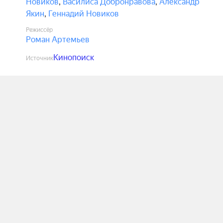
Новиков
,
Василиса Добронравова
,
Александр
Якин
,
Геннадий Новиков
Режиссёр
Роман Артемьев
Кинопоиск
Источник