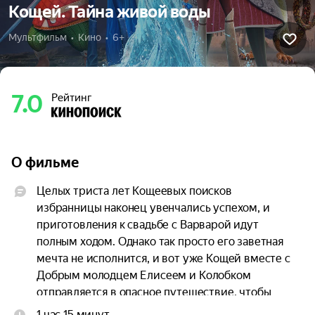
Кощей. Тайна живой воды
Мультфильм  •  Кино  •  6+
7.0
Рейтинг
О фильме
Целых триста лет Кощеевых поисков 
избранницы наконец увенчались успехом, и 
приготовления к свадьбе с Варварой идут 
полным ходом. Однако так просто его заветная 
мечта не исполнится, и вот уже Кощей вместе с 
Добрым молодцем Елисеем и Колобком 
отправляется в опасное путешествие, чтобы 
спасти любимую.
1 час 15 минут