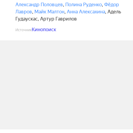
Александр Половцев
,
Полина Руденко
,
Фёдор
Лавров
,
Майк Малтон
,
Анна Алексахина
,
Адель
Гудаускас
,
Артур Гаврилов
Кинопоиск
Источник