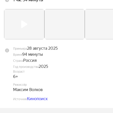
Теперь ему предстоит дино-челлендж в 
джунглях, где его союзниками станут болтливый 
велоцираптор, контролирующий отец и 
школьная любовь. Кажется, пришло время Филу 
принять, что быть Динозавровым не так уж и 
плохо.
28 августа 2025
Премьера
94 минуты
Время
Россия
Страна
2025
Год производства
Возраст
6+
Режиссёр
Максим Волков
Кинопоиск
Источник