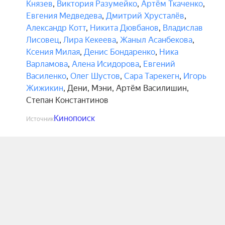
Князев
,
Виктория Разумейко
,
Артём Ткаченко
,
Евгения Медведева
,
Дмитрий Хрусталёв
,
Александр Котт
,
Никита Дювбанов
,
Владислав
Лисовец
,
Лира Кекеева
,
Жаныл Асанбекова
,
Ксения Милая
,
Денис Бондаренко
,
Ника
Варламова
,
Алена Исидорова
,
Евгений
Василенко
,
Олег Шустов
,
Сара Тарекегн
,
Игорь
Жижикин
,
Дени
,
Мэни
,
Артём Василишин
,
Степан Константинов
Кинопоиск
Источник