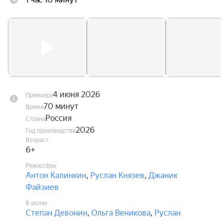
любых контрактов. В это же время Андрей 
переживает кризис в отношениях с невестой, и 
именно Дени помогает ему заново поверить в 
любовь.
4 июня 2026
Премьера
70 минут
Время
Россия
Страна
2026
Год производства
Возраст
6+
Режиссёры
Антон Калинкин
,
Руслан Князев
,
Джаник
Файзиев
В ролях
Степан Девонин
,
Ольга Веникова
,
Руслан