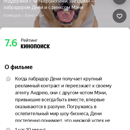
поддержки с четвероногими звёздами —
лабрадором Дени и сфинксом Мэни
Комедия  •  Кино  •  6+
7.6
Рейтинг
О фильме
Когда лабрадор Дени получает крупный 
рекламный контракт и переезжает к своему 
агенту Андрею, они с другом-котом Мэни, 
привыкшие всегда быть вместе, впервые 
оказываются в разлуке. Погружаясь в 
ослепительный мир шоу-бизнеса, Дени 
постепенно понимает, что никакой успех не 
способен заменить семью, а искренность ценнее 
1 час 10 минут