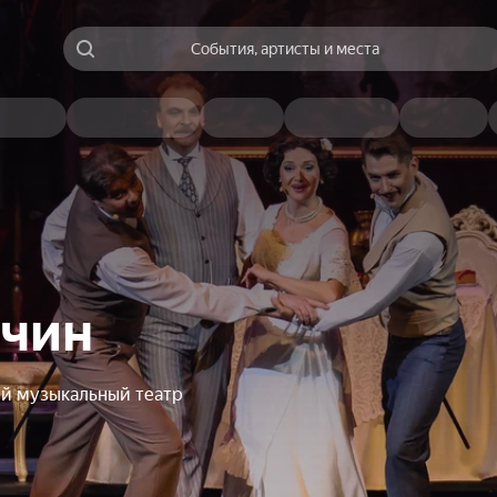
События, артисты и места
чин
й музыкальный театр