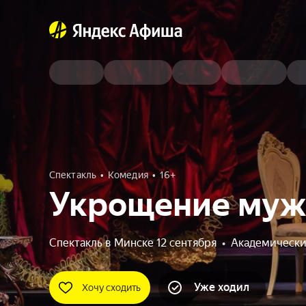
Спектакль
Комедия
16+
Укрощение муж
Спектакль в Минске 12 сентября
•
Академически
Уже ходил
Хочу сходить