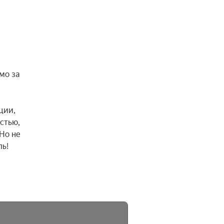
о за 
ии, 
тью, 
Но не 
ь!
