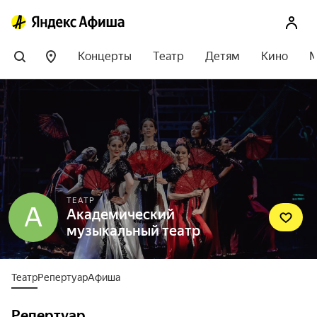
Концерты
Театр
Детям
Кино
М
ТЕАТР
А
Академический
музыкальный театр
Театр
Репертуар
Афиша
Репертуар