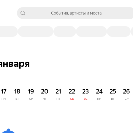
События, артисты и места
января
17
18
19
20
21
22
23
24
25
26
ПН
ВТ
СР
ЧТ
ПТ
СБ
ВС
ПН
ВТ
СР