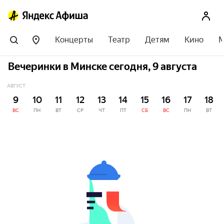
Концерты
Театр
Детям
Кино
М
Вечеринки в Минске сегодня, 9 августа
АВГУСТ
9
10
11
12
13
14
15
16
17
18
ВС
ПН
ВТ
СР
ЧТ
ПТ
СБ
ВС
ПН
ВТ