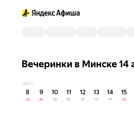
Вечеринки в Минске 14 
АВГУСТ
8
9
10
11
12
13
14
15
СБ
ВС
ПН
ВТ
СР
ЧТ
ПТ
СБ