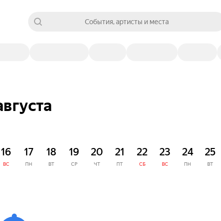
События, артисты и места
августа
16
17
18
19
20
21
22
23
24
25
ВС
ПН
ВТ
СР
ЧТ
ПТ
СБ
ВС
ПН
ВТ