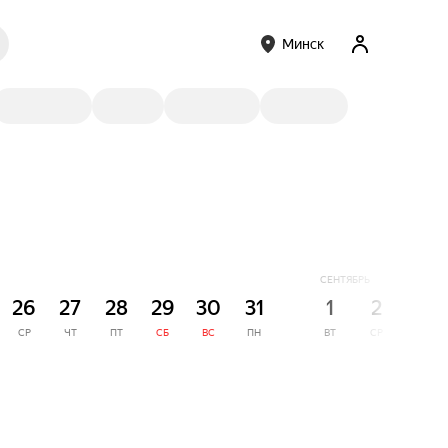
Минск
СЕНТЯБРЬ
26
27
28
29
30
31
1
2
3
СР
ЧТ
ПТ
СБ
ВС
ПН
ВТ
СР
ЧТ