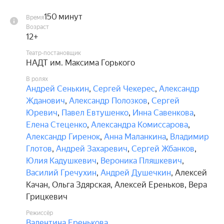
белорусская поэзия стали частью мировой 
культуры, сохранив свою яркую 
150 минут
Время
индивидуальность.

Возраст
12+
В спектакле пересекаются эпохи, времена и 
Театр-постановщик
судьбы, но главным остаётся история Песняра, 
НАДТ им. Максима Горького
который ищет Её.

В ролях
Андрей Сенькин
,
Сергей Чекерес
,
Александр
Как возникает любовь? Как слагаются стихи? 
Жданович
,
Александр Полозков
,
Сергей
Откуда берётся музыка? Какую песню хочется 
Юревич
,
Павел Евтушенко
,
Инна Савенкова
,
слушать и сегодня, и завтра, и через много лет? 
Елена Стеценко
,
Александра Комиссарова
,
Каким должен быть человек, чтобы хотелось 
Александр Гиренок
,
Анна Маланкина
,
Владимир
узнать о нём больше? А узнав — полюбить его?

Глотов
,
Андрей Захаревич
,
Сергей Жбанков
,
Юлия Кадушкевич
,
Вероника Пляшкевич
,
Жёсткий, шокирующий, но в то же время 
Василий Гречухин
,
Андрей Душечкин
,
Алексей
романтический, очень музыкальный и 
Качан
,
Ольга Здярская
,
Алексей Ереньков
,
Вера
предельно искренний спектакль «Песняр» — как 
Грицкевич
ответ на эти вопросы.

Режиссёр
Валентина Еренькова