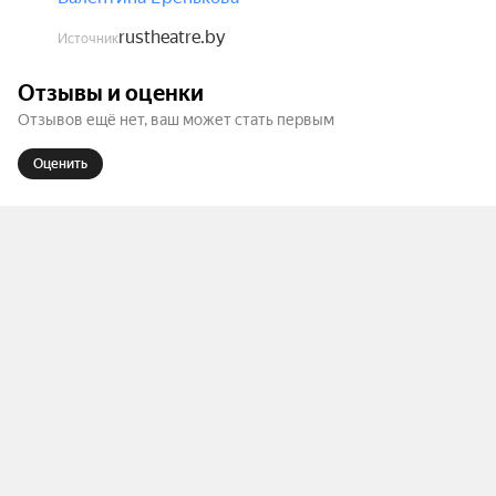
В спектакле звучат песни ансамбля «Песняры» в 
исполнении самой поющей актёрской труппы 
rustheatre.by
Источник
среди драматических театров Беларуси.
Отзывы и оценки
Отзывов ещё нет, ваш может стать первым
Оценить