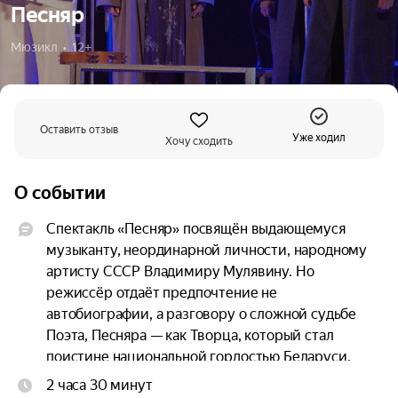
Песняр
Мюзикл  •  12+
Оставить отзыв
Уже ходил
Хочу сходить
О событии
Спектакль «Песняр» посвящён выдающемуся 
музыканту, неординарной личности, народному 
артисту СССР Владимиру Мулявину. Но 
режиссёр отдаёт предпочтение не 
автобиографии, а разговору о сложной судьбе 
Поэта, Песняра — как Творца, который стал 
поистине национальной гордостью Беларуси. 
Благодаря В. Мулявину белорусская песня и 
2 часа 30 минут