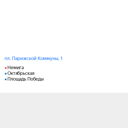
— зрительный зал;

— оркестровую яму;

— кулисы и карман сцены;

— трюм сцены;

— малую сцену;

— балетный класс.

Театр оставляет за собой право вносить 
пл. Парижской Коммуны, 1
изменения в маршрут экскурсий по 
производственно‑творческой необходимости.

Немига
Октябрьская
Площадь Победы
Для посещения экскурсии выбирайте удобную 
обувь — на маршруте много лестниц. Перед 
посещением просим ознакомиться с правилами, 
размещёнными на сайте театра.

Место и время сбора: центральный вход, за 10 
минут до начала экскурсии.