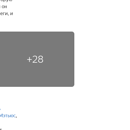
он 
ги, и 
+28
ь
Мэтьюс
,
н