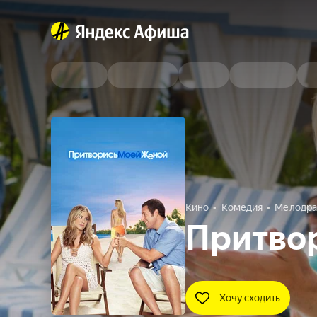
Кино
Комедия
Мелодр
Притво
Хочу сходить