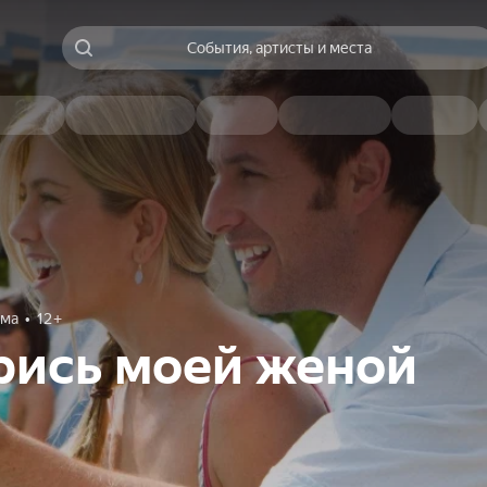
События, артисты и места
ама
12+
рись моей женой