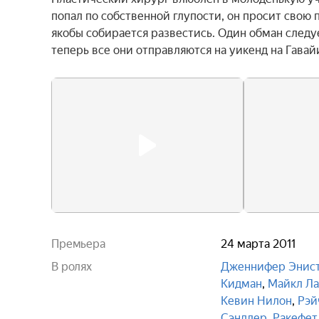
попал по собственной глупости, он просит свою 
якобы собирается развестись. Один обман следует
теперь все они отправляются на уикенд на Гавай
Премьера
24 марта 2011
В ролях
Дженнифер Энис
Кидман
,
Майкл Ла
Кевин Нилон
,
Рэй
Сэндлер
,
Ракефет