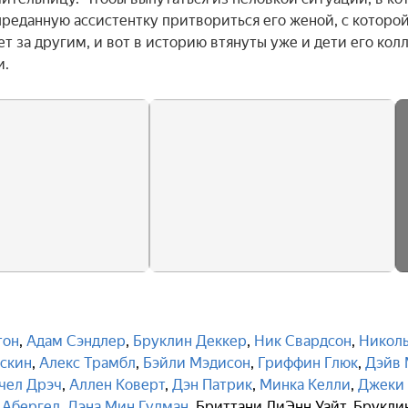
преданную ассистентку притвориться его женой, с которой 
 за другим, и вот в историю втянуты уже и дети его колле
и.
тон
,
Адам Сэндлер
,
Бруклин Деккер
,
Ник Свардсон
,
Никол
скин
,
Алекс Трамбл
,
Бэйли Мэдисон
,
Гриффин Глюк
,
Дэйв 
чел Дрэч
,
Аллен Коверт
,
Дэн Патрик
,
Минка Келли
,
Джеки
 Абергел
,
Дэна Мин Гудман
,
Бриттани ЛиЭнн Уайт
,
Брукли