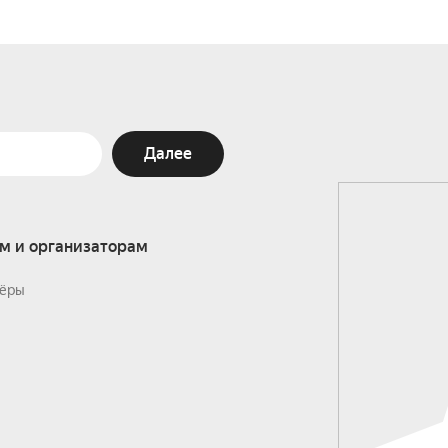
Далее
м и организаторам
ёры