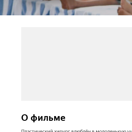
О фильме
Пластический хирург влюблён в молоденькую учи