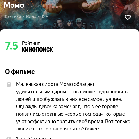
Момо
Фэнтези  •  Кино  •  12+
7.5
Рейтинг
О фильме
Маленькая сирота Момо обладает 
удивительным даром — она может вдохновлять 
людей и пробуждать в них всё самое лучшее. 
Однажды девочка замечает, что в её городе 
появились странные «серые господа», которые 
учат эффективно тратить своё время. Вот только 
люди от этого становятся всё более 
несчастными, ведь в погоне за продуктивностью 
1 час 31 минута