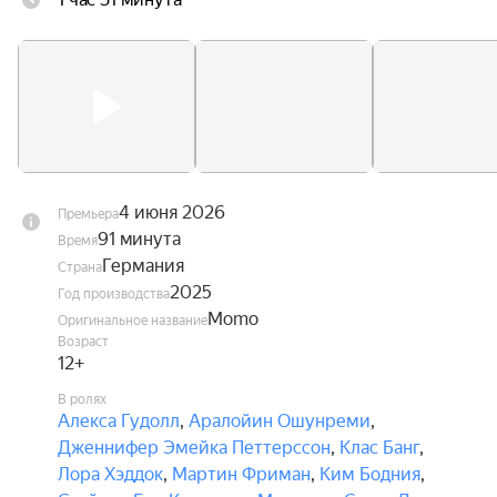
они растрачивают свои жизни. Момо 
объединяется с Хранителем времени и 
черепашкой-предсказательницей, чтобы понять, 
как избавить город от этих похитителей 
времени и вернуть его жителям потерянную 
радость.
4 июня 2026
Премьера
91 минута
Время
Германия
Страна
2025
Год производства
Momo
Оригинальное название
Возраст
12+
В ролях
Алекса Гудолл
,
Аралойин Ошунреми
,
Дженнифер Эмейка Петтерссон
,
Клас Банг
,
Лора Хэддок
,
Мартин Фриман
,
Ким Бодния
,