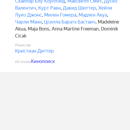
Скайлар Блу Коуплэнд
,
Максвелл Смит
,
Дуско
Валентич
,
Курт Равн
,
Давид Шюттер
,
Хейли
Луиз Джонс
,
Милен Гомера
,
Мадлен Акуа
,
Чарли Манн
,
Цсилла Баратх Бастаич
,
Madeleine
Akua
,
Maja Bons
,
Anna Martine Freeman
,
Dominik
Cicak
Режиссёр
Кристиан Диттер
Кинопоиск
Источник