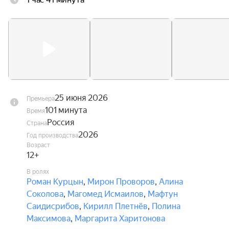
где строгий сэнсэй Дмитрий и его дочь Маша 
помогают ему преодолеть страх, развивать 
характер и обрести внутреннюю силу.
25 июня 2026
Премьера
101 минута
Время
Россия
Страна
2026
Год производства
Возраст
12+
В ролях
Роман Курцын
,
Мирон Проворов
,
Алина
Соколова
,
Магомед Исмаилов
,
Мафтун
Саидисрибов
,
Кирилл Плетнёв
,
Полина
Максимова
,
Маргарита Харитонова