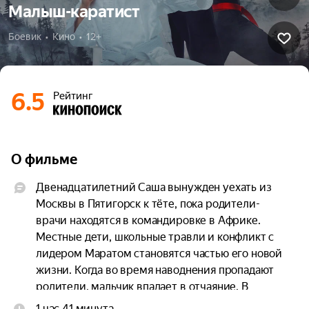
Малыш-каратист
Боевик  •  Кино  •  12+
6.5
Рейтинг
О фильме
Двенадцатилетний Саша вынужден уехать из 
Москвы в Пятигорск к тёте, пока родители-
врачи находятся в командировке в Африке. 
Местные дети, школьные травли и конфликт с 
лидером Маратом становятся частью его новой 
жизни. Когда во время наводнения пропадают 
родители, мальчик впадает в отчаяние. В 
поисках силы он находит увлечение — карате, 
1 час 41 минута