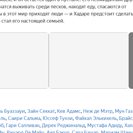
атся выживать среди песков, находят еду, спасаются от 
 в этот мир приходят люди — и Хадаре предстоит сделать
о стал его настоящей семьей.
ь Буаззауи
,
Зайн Секкат
,
Кев Адамс
,
Неж де Мэтр
,
Мун Газ
ель
,
Саири Сальма
,
Юссеф Тунзи
,
Файкал Элькихель
,
Брайс
рб
,
Гари Салливан
,
Дерек Реджинальд
,
Мустафа Адиду
,
Хал
фу
,
Ричард Де Майо
,
Аяд Бакур
,
Сара Башар
,
Мариам Шану