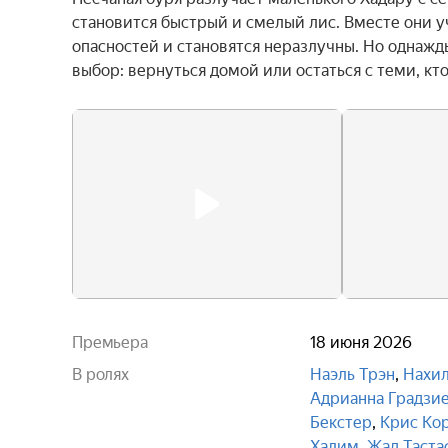
становится быстрый и смелый лис. Вместе они уч
опасностей и становятся неразлучны. Но однажды
выбор: вернуться домой или остаться с теми, кт
Премьера
18 июня 2026
В ролях
Наэль Трэн
,
Нахил
Адрианна Градзи
Бекстер
,
Крис Ко
Халим
,
Жад Таста