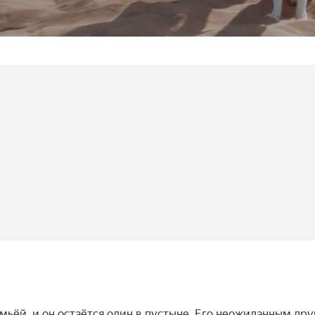
мьёй, и он остаётся один в пустыне. Его неожиданным дру