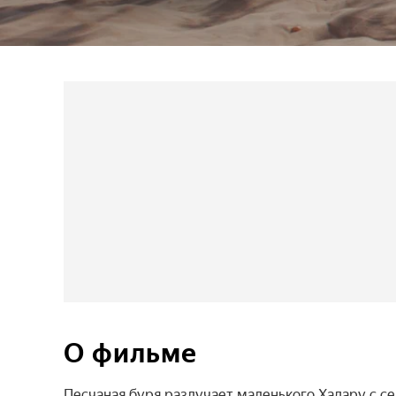
О фильме
Песчаная буря разлучает маленького Хадару с се