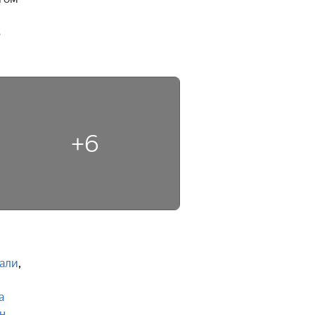
 
+6
али
,
а
н
,