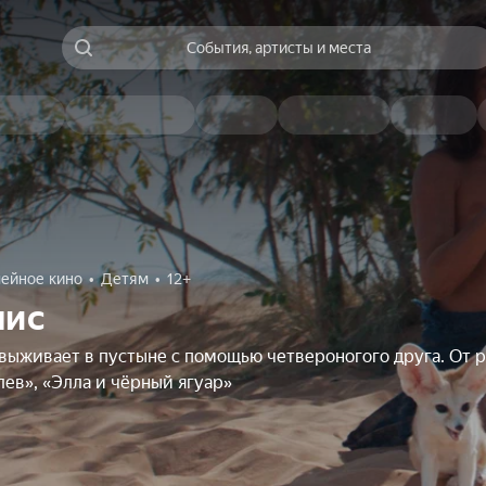
События, артисты и места
ейное кино
Детям
12+
лис
выживает в пустыне с помощью четвероногого друга. От 
ев», «Элла и чёрный ягуар»