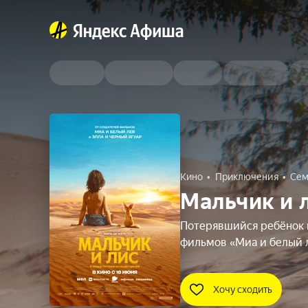
Кино
Приключения
Сем
Мальчик и 
Потерявшийся ребёнок 
фильмов «Миа и белый л
Хочу сходить