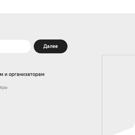
Далее
м и организаторам
ёры