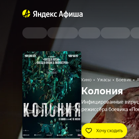
Кино
Ужасы
Боевик
А
Колония
Инфицированные вирусо
режиссёра боевика «Пое
Хочу сходить