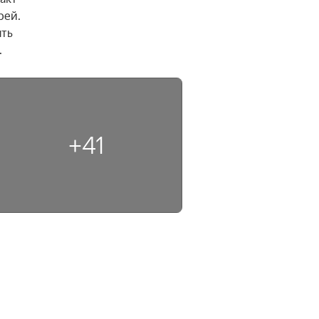
ей. 
ть 
.
+41