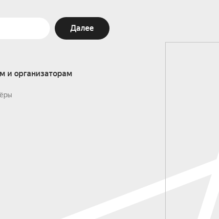
Далее
м и организаторам
ёры