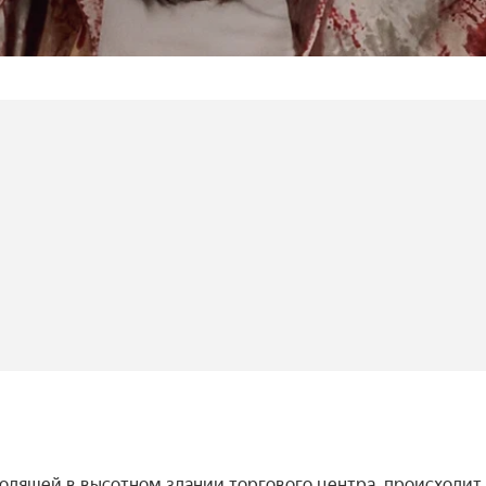
дящей в высотном здании торгового центра, происходит а