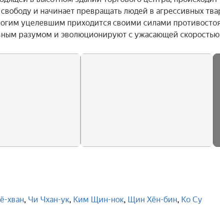
свободу и начинает превращать людей в агрессивных твар
многим уцелевшим приходится своими силами противостоя
вным разумом и эволюционируют с ужасающей скоростью
Гё-хван
,
Чи Чхан-ук
,
Ким Щин-нок
,
Щин Хён-бин
,
Ко Су