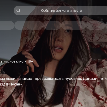
События, артисты и места
вторское кино
18+
м люди начинают превращаться в чудовищ. Динамичный
зд в Пусан»