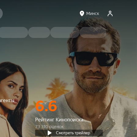
Минск
агенты
6.6
Рейтинг Кинопоиска
73 310 оценок
Смотреть трейлер