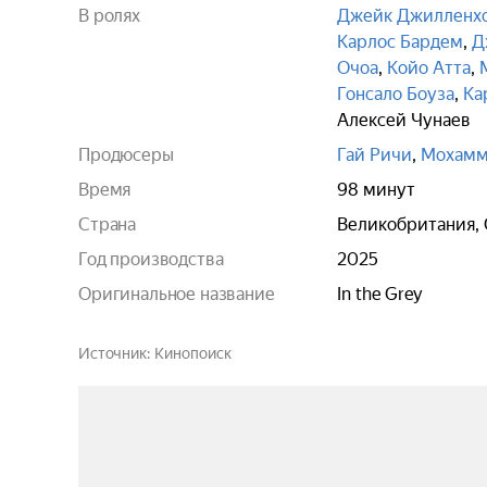
В ролях
Джейк Джилленх
Карлос Бардем
,
Д
Очоа
,
Койо Атта
,
Гонсало Боуза
,
Ка
Алексей Чунаев
Продюсеры
Гай Ричи
,
Мохамм
Время
98 минут
Страна
Великобритания,
Год производства
2025
Оригинальное название
In the Grey
Источник
Кинопоиск