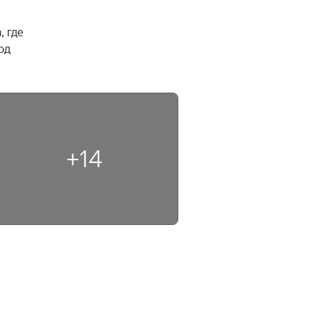
 где 
д 
+14