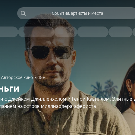
События, артисты и места
Авторское кино
18+
ньги
чи с Джейком Джилленхолом и Генри Кавиллом. Элитные 
аданием на остров миллиардера-афериста