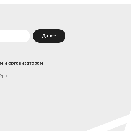
Далее
м и организаторам
ёры