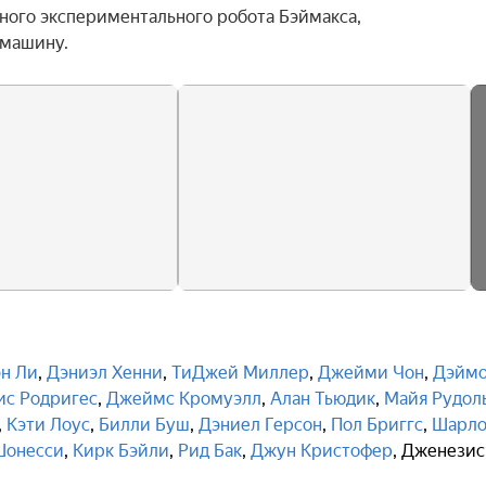
ого экспериментального робота Бэймакса, 
 машину.
эн Ли
,
Дэниэл Хенни
,
ТиДжей Миллер
,
Джейми Чон
,
Дэйм
ис Родригес
,
Джеймс Кромуэлл
,
Алан Тьюдик
,
Майя Рудол
,
Кэти Лоус
,
Билли Буш
,
Дэниел Герсон
,
Пол Бриггс
,
Шарло
Шонесси
,
Кирк Бэйли
,
Рид Бак
,
Джун Кристофер
,
Дженезис