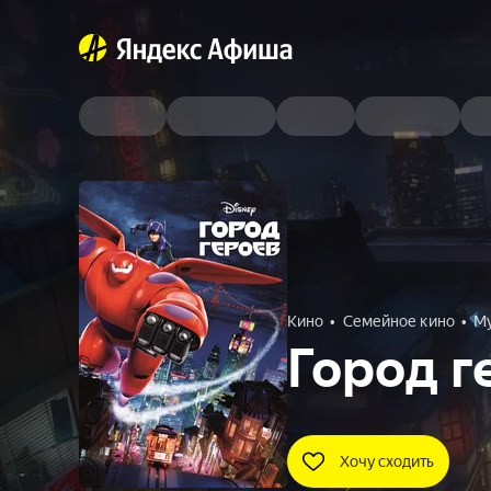
Кино
Семейное кино
М
Город г
Хочу сходить