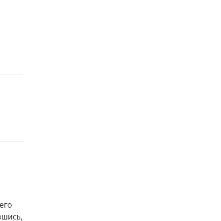
го 
шись, 