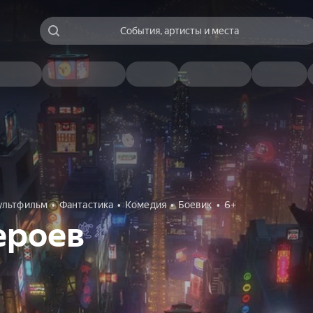
События, артисты и места
ультфильм
Фантастика
Комедия
Боевик
6+
ероев