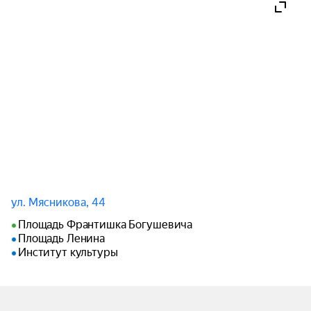
смыслам, которые наши предки закладывали в 
празднование Купалья. Отказ от детской 
сказочности, которая навязчиво 
интерпретируется в современном искусстве.

Балет «Купалье» — это и обращение к 
психологической, природной магии и 
символике, попытка воссоздать ритуал и его 
основной смысл, передать отношение человека 
к языческому празднику в его первозданном 
виде, отказ от условных рамок и стереотипов, 
окутывающих сакральную ночь.
ул. Мясникова, 44
Площадь Франтишка Богушевича
Площадь Ленина
Институт культуры