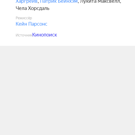
Харгрейв
,
Патрик Бейнхэм
,
Лукита Максвелл
,
Чела Хорсдаль
Режиссёр
Кейн Парсонс
Кинопоиск
Источник