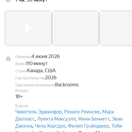
4 июня 2026
Премьера
110 минут
Время
Канада, США
Страна
2026
Год производства
Backrooms
Оригинальное название
Возраст
18+
В ролях
Чиветель Эджиофор
,
Ренате Реинсве
,
Марк
Дюпласс
,
Лукита Максуэлл
,
Финн Беннетт
,
Эван
Джогиа
,
Чела Хорсдэл
,
Филип Грэйнджер
,
Тоби