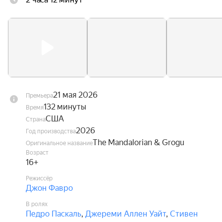
21 мая 2026
Премьера
132 минуты
Время
США
Страна
2026
Год производства
The Mandalorian & Grogu
Оригинальное название
Возраст
16+
Режиссёр
Джон Фавро
В ролях
Педро Паскаль
,
Джереми Аллен Уайт
,
Стивен