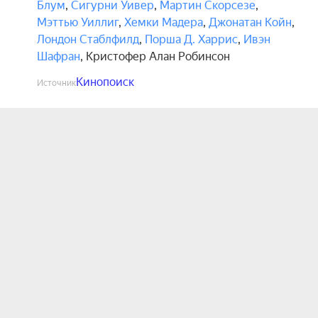
Блум
,
Сигурни Уивер
,
Мартин Скорсезе
,
Мэттью Уиллиг
,
Хемки Мадера
,
Джонатан Койн
,
Лондон Стаблфилд
,
Порша Д. Харрис
,
Ивэн
Шафран
,
Кристофер Алан Робинсон
Кинопоиск
Источник