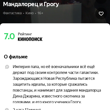
Мандалорец и Грогу
Фантастика  •  Кино  •  16+
7.0
Рейтинг
О фильме
Империя пала, но её военачальники всё ещё 
держат под своим контролем части галактики. 
Зарождающаяся Новая Республика пытается 
защитить идеалы, за которые сражались 
повстанцы, и нанимает для задания мандалорца 
Дина Джарина, известного охотника за 
головами, и его юного ученика Грогу.
2 часа 12 минут