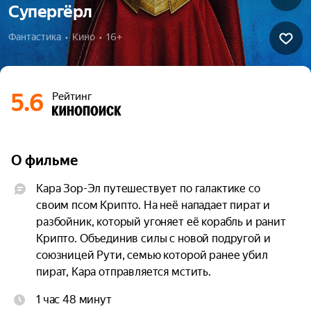
Супергёрл
Фантастика  •  Кино  •  16+
5.6
Рейтинг
О фильме
Кара Зор-Эл путешествует по галактике со 
своим псом Крипто. На неё нападает пират и 
разбойник, который угоняет её корабль и ранит 
Крипто. Объединив силы с новой подругой и 
союзницей Рути, семью которой ранее убил 
пират, Кара отправляется мстить.
1 час 48 минут