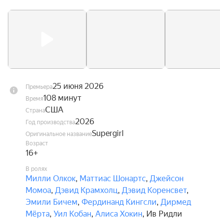
25 июня 2026
Премьера
108 минут
Время
США
Страна
2026
Год производства
Supergirl
Оригинальное название
Возраст
16+
В ролях
Милли Олкок
,
Маттиас Шонартс
,
Джейсон
Момоа
,
Дэвид Крамхолц
,
Дэвид Коренсвет
,
Эмили Бичем
,
Фердинанд Кингсли
,
Дирмед
Мёрта
,
Уил Кобан
,
Алиса Хокин
,
Ив Ридли