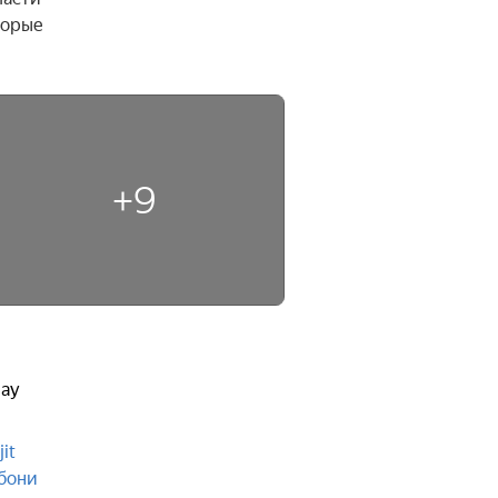
орые 
+9
jay
jit
бони