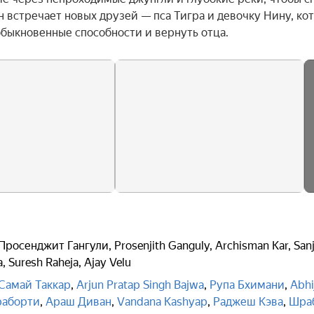
н встречает новых друзей — пса Тигра и девочку Нину, кот
обыкновенные способности и вернуть отца.
Просенджит Гангули
,
Prosenjith Ganguly
,
Archisman Kar
,
San
a
,
Suresh Raheja
,
Ajay Velu
Самай Таккар
,
Arjun Pratap Singh Bajwa
,
Рупа Бхимани
,
Abhi
раборти
,
Араш Диван
,
Vandana Kashyap
,
Раджеш Кэва
,
Шра