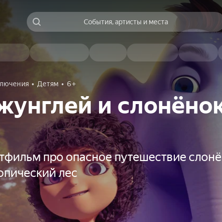
События, артисты и места
лючения
Детям
6+
жунглей и слонёно
тфильм про опасное путешествие слонён
опический лес