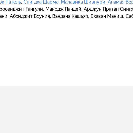
ок Патель
,
Снигдха Шарма
,
Малавика Шивпури
,
Анамая Ве
росенджит Гангули
,
Манодж Пандей
,
Арджун Пратап Синг
ани
,
Абхиджит Бхуния
,
Вандана Кашьяп
,
Бхаван Маниш
,
Са