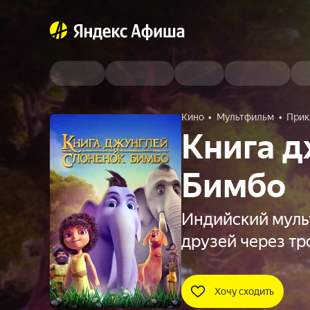
Кино
Мультфильм
Прик
Книга д
Бимбо
Индийский муль
друзей через тр
Хочу сходить