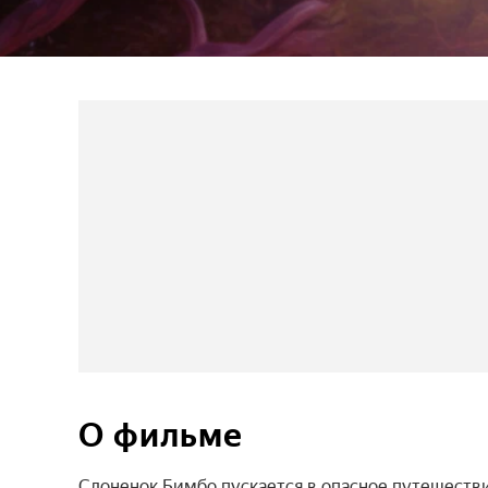
О фильме
Слоненок Бимбо пускается в опасное путешестви