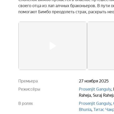
своего отца из лап алчных браконьеров. В пути о
помогают Бимбо преодолеть страх, раскрыть не
Премьера
27 ноября 2025
Режиссёры
Prosenjit Ganguly
,
Raheja
,
Suraj Rahej
В ролях
Prosenjit Ganguly
,
Bhunia
,
Титас Чак