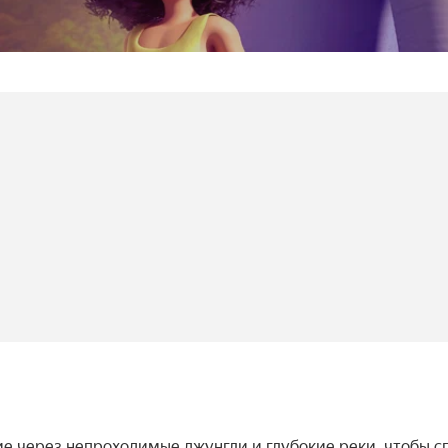
е через непроходимые джунгли и глубокие реки, чтобы сп