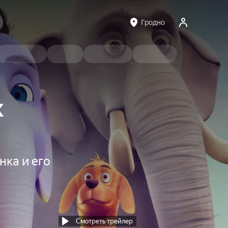
Гродно
к
ка и его
Смотреть трейлер