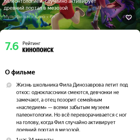
палеонтологией, случайно активирует
древний портал в мезозой
Мультфильм  •  Кино  •  6+
7.6
Рейтинг
О фильме
Жизнь школьника Фила Динозаврова летит под 
откос: одноклассники смеются, девчонки не 
замечают, а отец позорит семейным 
«наследием» — всеми забытым музеем 
палеонтологии. Но всё переворачивается с ног 
на голову, когда Фил случайно активирует 
древний портал в мезозой.

1 час 34 минуты