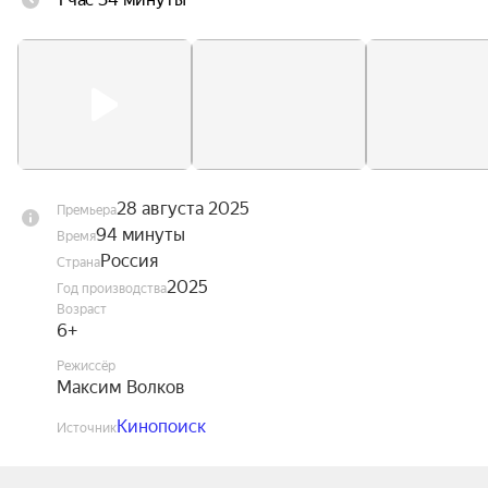
Теперь ему предстоит дино-челлендж в 
джунглях, где его союзниками станут болтливый 
велоцираптор, контролирующий отец и 
школьная любовь. Кажется, пришло время Филу 
принять, что быть Динозавровым не так уж и 
плохо.
28 августа 2025
Премьера
94 минуты
Время
Россия
Страна
2025
Год производства
Возраст
6+
Режиссёр
Максим Волков
Кинопоиск
Источник