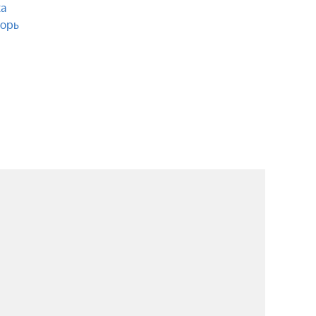
а
орь