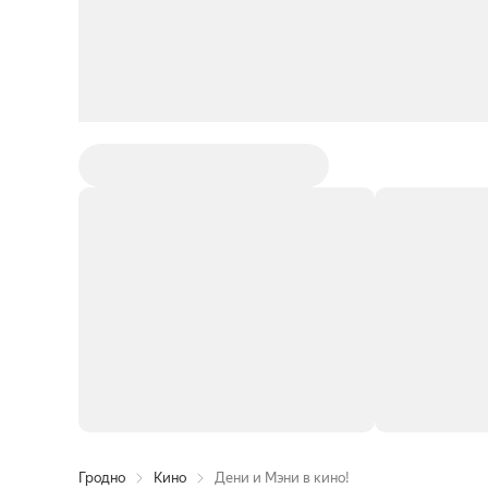
Гродно
Кино
Дени и Мэни в кино!