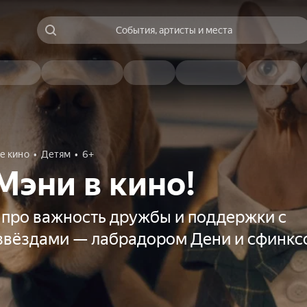
События, артисты и места
е кино
Детям
6+
Мэни в кино!
 про важность дружбы и поддержки с
звёздами — лабрадором Дени и сфинк