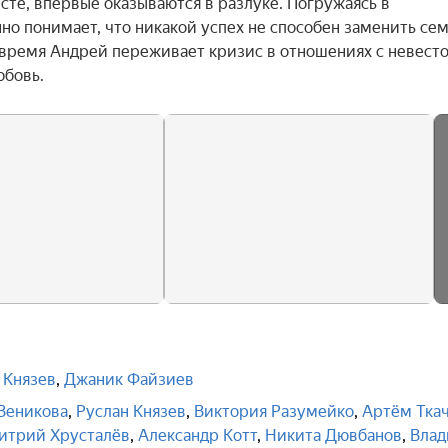
те, впервые оказываются в разлуке. Погружаясь в 
о понимает, что никакой успех не способен заменить семь
 время Андрей переживает кризис в отношениях с невестой
юбовь.
 Князев
,
Джаник Файзиев
Веникова
,
Руслан Князев
,
Виктория Разумейко
,
Артём Тка
итрий Хрусталёв
,
Александр Котт
,
Никита Дювбанов
,
Влад