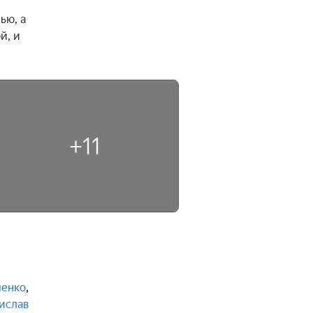
ю, а 
, и 
+11
ченко
,
ислав