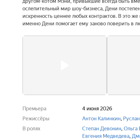
другом-котом Мэни, привыкшие всегда быть вмес
ослепительный мир шоу-бизнеса, Дени постепенн
искренность ценнее любых контрактов. В это же
именно Дени помогает ему заново поверить в л
Премьера
4 июня 2026
Режиссёры
Антон Калинкин
,
Руслан
В ролях
Степан Девонин
,
Ольга 
Евгения Медведева
,
Дм