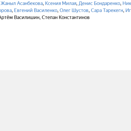
,
Жаныл Асанбекова
,
Ксения Милая
,
Денис Бондаренко
,
Ник
орова
,
Евгений Василенко
,
Олег Шустов
,
Сара Тарекегн
,
Иг
Артём Василишин
,
Степан Константинов