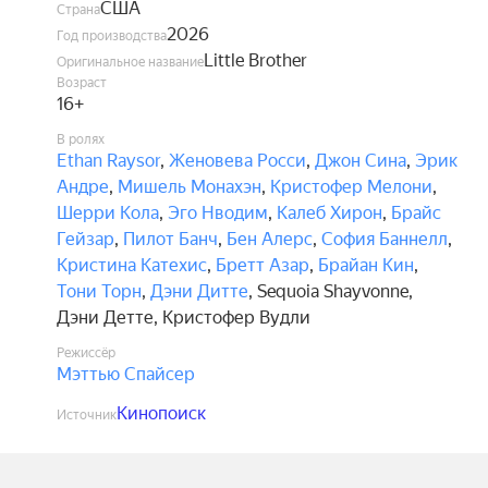
США
Страна
2026
Год производства
Little Brother
Оригинальное название
Возраст
16+
В ролях
Ethan Raysor
,
Женовева Росси
,
Джон Сина
,
Эрик
Андре
,
Мишель Монахэн
,
Кристофер Мелони
,
Шерри Кола
,
Эго Нводим
,
Калеб Хирон
,
Брайс
Гейзар
,
Пилот Банч
,
Бен Алерс
,
София Баннелл
,
Кристина Катехис
,
Бретт Азар
,
Брайан Кин
,
Тони Торн
,
Дэни Дитте
,
Sequoia Shayvonne
,
Дэни Детте
,
Кристофер Вудли
Режиссёр
Мэттью Спайсер
Кинопоиск
Источник