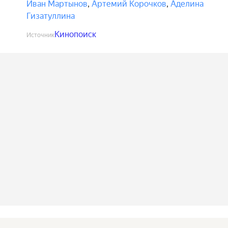
Иван Мартынов
,
Артемий Корочков
,
Аделина
Гизатуллина
Кинопоиск
Источник