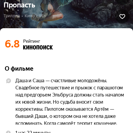
Пропасть
Триллер  •  Кино  •  16+
6.8
Рейтинг
О фильме
Даша и Саша — счастливые молодожёны. 
Свадебное путешествие и прыжок с парашютом 
над предгорьем Эльбруса должны стать началом 
их новой жизни. Но судьба вносит свои 
коррективы. Пилотом оказывается Артём — 
бывший Даши, о котором она не хотела даже 
вспоминать. Когда самолёт терпит крушение, 
троим приходится прыгать без подготовки. 
1 час 22 минуты