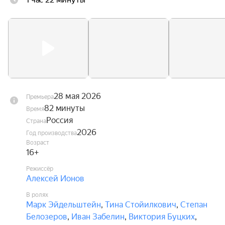
Стропы путаются. Они чудом остаются в живых 
— но оказываются подвешены над горной 
пропастью посреди бушующих лесных пожаров. 
Даша оказывается между двумя мужчинами, с 
каждым из которых связана её жизнь. Один — 
настоящее. Другой — незажившее прошлое.
28 мая 2026
Премьера
82 минуты
Время
Россия
Страна
2026
Год производства
Возраст
16+
Режиссёр
Алексей Ионов
В ролях
Марк Эйдельштейн
,
Тина Стойилкович
,
Степан
Белозеров
,
Иван Забелин
,
Виктория Буцких
,