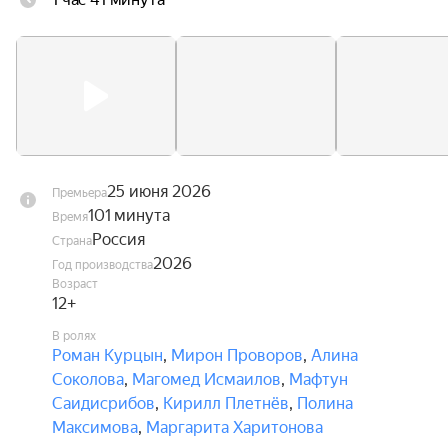
где строгий сэнсэй Дмитрий и его дочь Маша 
помогают ему преодолеть страх, развивать 
характер и обрести внутреннюю силу.
25 июня 2026
Премьера
101 минута
Время
Россия
Страна
2026
Год производства
Возраст
12+
В ролях
Роман Курцын
,
Мирон Проворов
,
Алина
Соколова
,
Магомед Исмаилов
,
Мафтун
Саидисрибов
,
Кирилл Плетнёв
,
Полина
Максимова
,
Маргарита Харитонова