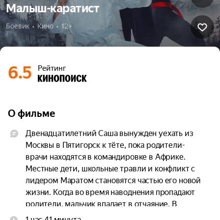
Малыш-каратист
Боевик  •  Кино  •  12+
6.5
Рейтинг
О фильме
Двенадцатилетний Саша вынужден уехать из 
Москвы в Пятигорск к тёте, пока родители-
врачи находятся в командировке в Африке. 
Местные дети, школьные травли и конфликт с 
лидером Маратом становятся частью его новой 
жизни. Когда во время наводнения пропадают 
родители, мальчик впадает в отчаяние. В 
поисках силы он находит увлечение — карате, 
1 час 41 минута