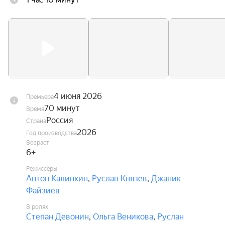
любых контрактов. В это же время Андрей 
переживает кризис в отношениях с невестой, и 
именно Дени помогает ему заново поверить в 
любовь.
4 июня 2026
Премьера
70 минут
Время
Россия
Страна
2026
Год производства
Возраст
6+
Режиссёры
Антон Калинкин
,
Руслан Князев
,
Джаник
Файзиев
В ролях
Степан Девонин
,
Ольга Веникова
,
Руслан