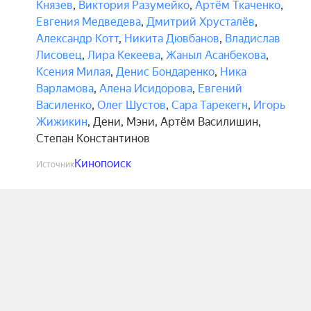
Князев
,
Виктория Разумейко
,
Артём Ткаченко
,
Евгения Медведева
,
Дмитрий Хрусталёв
,
Александр Котт
,
Никита Дювбанов
,
Владислав
Лисовец
,
Лира Кекеева
,
Жаныл Асанбекова
,
Ксения Милая
,
Денис Бондаренко
,
Ника
Варламова
,
Алена Исидорова
,
Евгений
Василенко
,
Олег Шустов
,
Сара Тарекегн
,
Игорь
Жижикин
,
Дени
,
Мэни
,
Артём Василишин
,
Степан Константинов
Кинопоиск
Источник