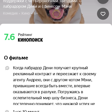
поддержки с четвероногими звёздами —
лабрадором Дени и сфинксом Мэни
Комедия  •  Кино  •  6+
7.6
Рейтинг
О фильме
Когда лабрадор Дени получает крупный 
рекламный контракт и переезжает к своему 
агенту Андрею, они с другом-котом Мэни, 
привыкшие всегда быть вместе, впервые 
оказываются в разлуке. Погружаясь в 
ослепительный мир шоу-бизнеса, Дени 
постепенно понимает, что никакой успех не 
способен заменить семью, а искренность ценнее 
1 час 10 минут