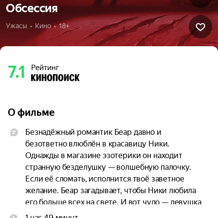
Обсессия
Ужасы  •  Кино  •  18+
7.1
Рейтинг
О фильме
Безнадёжный романтик Беар давно и 
безответно влюблён в красавицу Ники. 
Однажды в магазине эзотерики он находит 
странную безделушку — волшебную палочку. 
Если её сломать, исполнится твоё заветное 
желание. Беар загадывает, чтобы Ники любила 
его больше всех на свете. И вот чудо — девушка 
и правда в него влюбляется. Однако его счастью 
1 час 49 минут