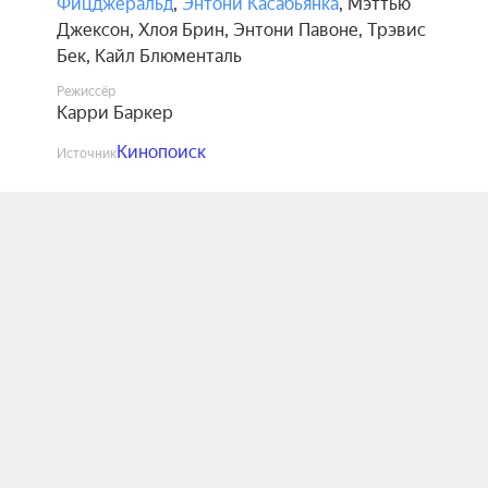
Фицджеральд
,
Энтони Касабьянка
,
Мэттью
Джексон
,
Хлоя Брин
,
Энтони Павоне
,
Трэвис
Бек
,
Кайл Блюменталь
Режиссёр
Карри Баркер
Кинопоиск
Источник