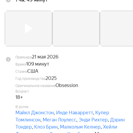
быстро приходит конец — Ники буквально им 
одержима, а её знаки внимания становятся всё 
более пугающими. Оказывается, желание парня 
исполнилось, но совсем не так, как он мечтал.
21 мая 2026
Премьера
109 минут
Время
США
Страна
2025
Год производства
Obsession
Оригинальное название
Возраст
18+
В ролях
Майкл Джонстон
,
Инде Наварретт
,
Купер
Томлинсон
,
Меган Лоулесс
,
Энди Рихтер
,
Дэрин
Тондер
,
Клоэ Брин
,
Малкольм Келнер
,
Хейли