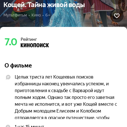
Кощей. Тайна живой воды
Мультфильм  •  Кино  •  6+
7.0
Рейтинг
О фильме
Целых триста лет Кощеевых поисков 
избранницы наконец увенчались успехом, и 
приготовления к свадьбе с Варварой идут 
полным ходом. Однако так просто его заветная 
мечта не исполнится, и вот уже Кощей вместе с 
Добрым молодцем Елисеем и Колобком 
отправляется в опасное путешествие, чтобы 
спасти любимую.
1 час 15 минут