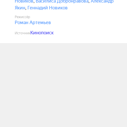
Новиков
,
Василиса Добронравова
,
Александр
Якин
,
Геннадий Новиков
Режиссёр
Роман Артемьев
Кинопоиск
Источник