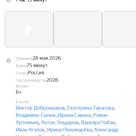
28 мая 2026
Премьера
75 минут
Время
Россия
Страна
2026
Год производства
Возраст
6+
В ролях
Виктор Добронравов
,
Екатерина Тарасова
,
Владимир Сычев
,
Ирина Савина
,
Роман
Артемьев
,
Антон Эльдаров
,
Варвара Чабан
,
Иван Агапов
,
Ирина Пономарёва
,
Александр