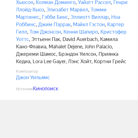
Хьюсон
,
Колман Доминго
,
Уайатт Рассел
,
Генри
Ллойд-Хьюз
,
Элизабет Марвел
,
Томми
Мартинес
,
Гэбби Бинс
,
Эллиотт Виллар
,
Ноа
Роббинс
,
Джим Пэррак
,
Майкл Гэстон
,
Картер
Гилл
,
Том Джонсон
,
Кенни Шапиро
,
Кристофер
Уоттс
,
Эттьенн Пак
,
David Auerbach
,
Камила
Кано-Флавиа
,
Mahalet Dejene
,
John Palacio
,
Джереми Шамос
,
Брэндон Уилсон
,
Приянка
Кедиа
,
Lora Lee Gayer
,
Лэнс Хойт
,
Кортни Грейс
Композитор
Джон Уильямс
Кинопоиск
Источник