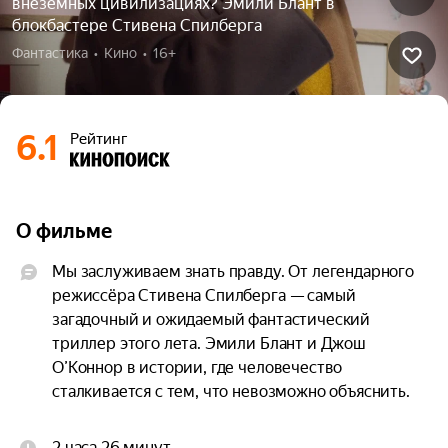
внеземных цивилизациях? Эмили Блант в
блокбастере Стивена Спилберга
Фантастика  •  Кино  •  16+
6.1
Рейтинг
О фильме
Мы заслуживаем знать правду. От легендарного 
режиссёра Стивена Спилберга — самый 
загадочный и ожидаемый фантастический 
триллер этого лета. Эмили Блант и Джош 
О’Коннор в истории, где человечество 
сталкивается с тем, что невозможно объяснить.

Біз шындықты білуге лайықпыз. Аты аңызға 
2 часа 26 минут