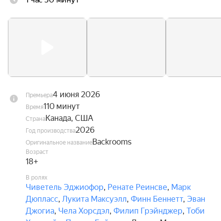
4 июня 2026
Премьера
110 минут
Время
Канада, США
Страна
2026
Год производства
Backrooms
Оригинальное название
Возраст
18+
В ролях
Чиветель Эджиофор
,
Ренате Реинсве
,
Марк
Дюпласс
,
Лукита Максуэлл
,
Финн Беннетт
,
Эван
Джогиа
,
Чела Хорсдэл
,
Филип Грэйнджер
,
Тоби