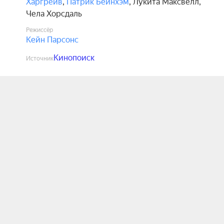
Харгрейв
,
Патрик Бейнхэм
,
Лукита Максвелл
,
Чела Хорсдаль
Режиссёр
Кейн Парсонс
Кинопоиск
Источник