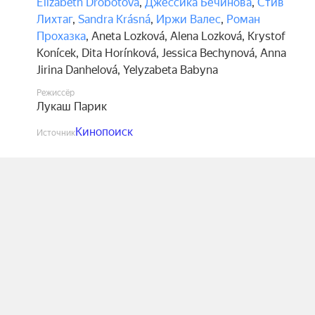
Elizabeth Drobotová
,
Джессика Бечинова
,
Стив
Лихтаг
,
Sandra Krásná
,
Иржи Валес
,
Роман
Прохазка
,
Aneta Lozková
,
Alena Lozková
,
Krystof
Konícek
,
Dita Horínková
,
Jessica Bechynová
,
Anna
Jirina Danhelová
,
Yelyzabeta Babyna
Режиссёр
Лукаш Парик
Кинопоиск
Источник