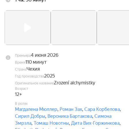
4 июня 2026
Премьера
110 минут
Время
Чехия
Страна
2025
Год производства
Zrození alchymistky
Оригинальное название
Возраст
12+
В ролях
Магдалена Мюллер
,
Роман Зах
,
Сара Корбелова
,
Сирил Добры
,
Вероника Бартакова
,
Симона
Змрзла
,
Томаш Новотны
,
Дита Вих-Горжинкова
,