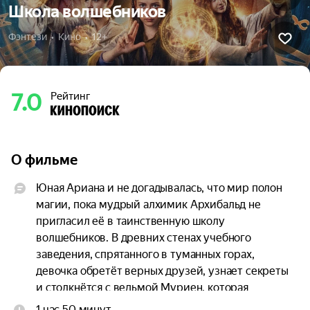
Школа волшебников
Фэнтези  •  Кино  •  12+
7.0
Рейтинг
О фильме
Юная Ариана и не догадывалась, что мир полон 
магии, пока мудрый алхимик Архибальд не 
пригласил её в таинственную школу 
волшебников. В древних стенах учебного 
заведения, спрятанного в туманных горах, 
девочка обретёт верных друзей, узнает секреты 
и столкнётся с ведьмой Муриен, которая 
охотится за магическим артефактом.
1 час 50 минут