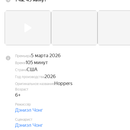
Ғалымдар адам санасын барынша шынайы робот 
жануарларға тасымалдау технологиясын жасап 
шығарды, бұл адамдарға жануарлармен 
тілдесуге мүмкіндік береді. Жануарларды жақсы 
көретін Мейбл осы технологияға қол жеткізеді. 
Ол робот құндыздың денесіне ауысып, 
жануарлар әлемін зерттеуге аттанады.
5 марта 2026
Премьера
105 минут
Время
США
Страна
2026
Год производства
Hoppers
Оригинальное название
Возраст
6+
Режиссёр
Дэниэл Чонг
Сценарист
Дэниэл Чонг