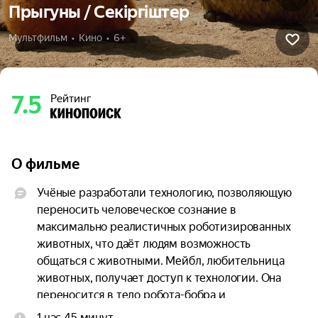
Прыгуны / Секіргіштер
Мультфильм  •  Кино  •  6+
7.5
Рейтинг
О фильме
Учёные разработали технологию, позволяющую 
переносить человеческое сознание в 
максимально реалистичных роботизированных 
животных, что даёт людям возможность 
общаться с животными. Мейбл, любительница 
животных, получает доступ к технологии. Она 
переносится в тело робота-бобра и 
отправляется исследовать животный мир.

1 час 45 минут