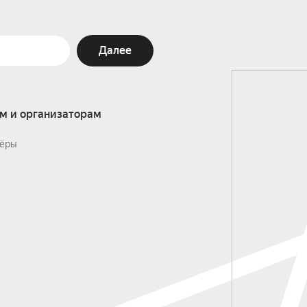
Далее
м и организаторам
ёры