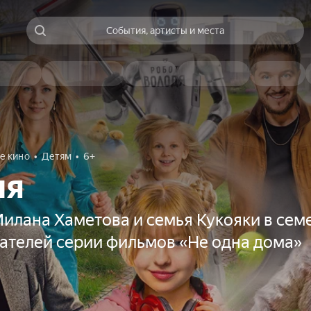
События, артисты и места
е кино
Детям
6+
ня
Милана Хаметова и семья Кукояки в сем
дателей серии фильмов «Не одна дома»