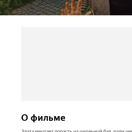
О фильме
Злата мечтает попасть на школьный бал, ради че