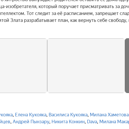
тца-изобретателя, который поручает присматривать за доч
еллектом. Тот следит за её расписанием, запрещает слад
ой Злата разрабатывает план, как вернуть себе свободу, н
укояка
,
Елена Кукояка
,
Василиса Кукояка
,
Милана Хаметова
йцев
,
Андрей Пынзару
,
Никита Конкин
,
Dava
,
Милана Мака