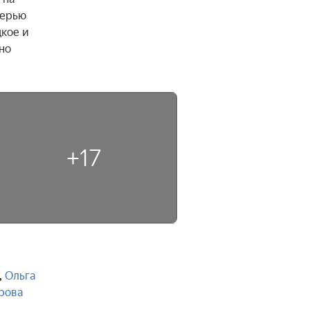
ерью 
кое и 
о 
+17
,
Ольга
рова