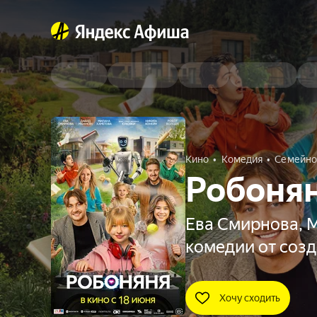
Кино
Комедия
Семейно
Робоня
Ева Смирнова, 
комедии от соз
Хочу сходить