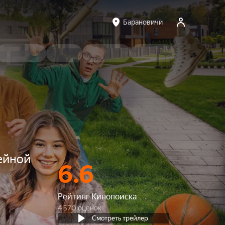
Барановичи
ейной
6.6
Рейтинг Кинопоиска
4 570 оценок
Смотреть трейлер