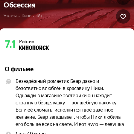
Обсессия
Ужасы  •  Кино  •  18+
7.1
Рейтинг
О фильме
Безнадёжный романтик Беар давно и 
безответно влюблён в красавицу Ники. 
Однажды в магазине эзотерики он находит 
странную безделушку — волшебную палочку. 
Если её сломать, исполнится твоё заветное 
желание. Беар загадывает, чтобы Ники любила 
его больше всех на свете. И вот чудо — девушка 
и правда в него влюбляется. Однако его счастью 
1 час 49 минут