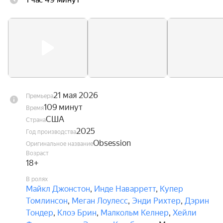
быстро приходит конец — Ники буквально им 
одержима, а её знаки внимания становятся всё 
более пугающими. Оказывается, желание парня 
исполнилось, но совсем не так, как он мечтал.
21 мая 2026
Премьера
109 минут
Время
США
Страна
2025
Год производства
Obsession
Оригинальное название
Возраст
18+
В ролях
Майкл Джонстон
,
Инде Наварретт
,
Купер
Томлинсон
,
Меган Лоулесс
,
Энди Рихтер
,
Дэрин
Тондер
,
Клоэ Брин
,
Малкольм Келнер
,
Хейли