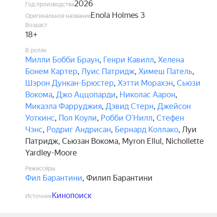
2026
Год производства
Enola Holmes 3
Оригинальное название
Возраст
18+
В ролях
Милли Бобби Браун
,
Генри Кавилл
,
Хелена
Бонем Картер
,
Луис Патридж
,
Химеш Патель
,
Шэрон Дункан-Брюстер
,
Хэтти Морахэн
,
Сьюзи
Вокома
,
Джо Аццопарди
,
Николас Аарон
,
Микаэла Фарруджия
,
Дэвид Стерн
,
Джейсон
Уоткинс
,
Пол Коули
,
Робби О’Нилл
,
Стефен
Чэнс
,
Родриг Андрисан
,
Бернард Коллако
,
Луи
Патридж
,
Сьюзан Вокома
,
Myron Ellul
,
Nichollette
Yardley-Moore
Режиссёры
Фил Барантини
,
Филип Барантини
Кинопоиск
Источник