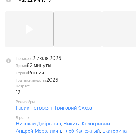
Ну… почти.
2 июля 2026
Премьера
82 минуты
Время
Россия
Страна
2026
Год производства
Возраст
12+
Режиссёры
Гарик Петросян
,
Григорий Сухов
В ролях
Николай Добрынин
,
Никита Кологривый
,
Андрей Мерзликин
,
Глеб Калюжный
,
Екатерина