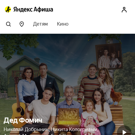
Детям
Кино
Дед Фомич
Николай Добрынин, Никита Кологривый,