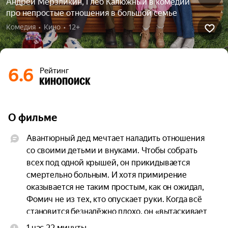
Андрей Мерзликин, Глеб Калюжный в комедии
про непростые отношения в большой семье
Комедия  •  Кино  •  12+
6.6
Рейтинг
О фильме
Авантюрный дед мечтает наладить отношения 
со своими детьми и внуками. Чтобы собрать 
всех под одной крышей, он прикидывается 
смертельно больным. И хотя примирение 
оказывается не таким простым, как он ожидал, 
Фомич не из тех, кто опускает руки. Когда всё 
становится безнадёжно плохо, он «вытаскивает 
из рукава» запасной план, который срабатывает. 
1 час 22 минуты