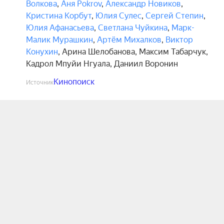
Волкова
,
Аня Pokrov
,
Александр Новиков
,
Кристина Корбут
,
Юлия Сулес
,
Сергей Степин
,
Юлия Афанасьева
,
Светлана Чуйкина
,
Марк-
Малик Мурашкин
,
Артём Михалков
,
Виктор
Конухин
,
Арина Шелобанова
,
Максим Табарчук
,
Кадрол Мпуйи Нгуала
,
Даниил Воронин
Кинопоиск
Источник