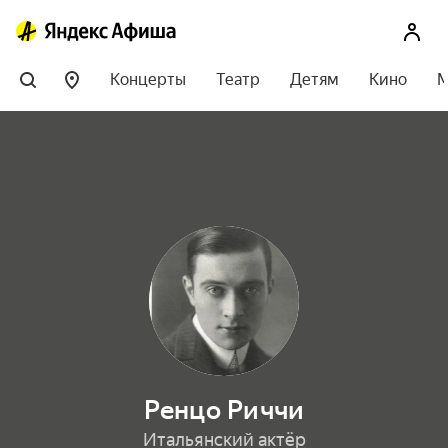
Концерты
Театр
Детям
Кино
М
Ренцо Риччи
Итальянский актёр