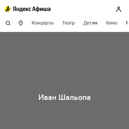
Концерты
Театр
Детям
Кино
М
Иван Шальопа