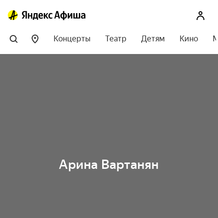
Концерты
Театр
Детям
Кино
М
Арина Вартанян